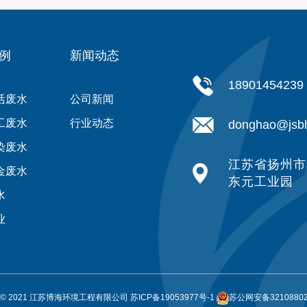
例
新闻动态
18901454239
活废水
公司新闻
工废水
行业动态
donghao@jsb
染废水
江苏省扬州市
金废水
东元工业园
水
业
ght © 2021 江苏博海环境工程有限公司
苏ICP备19053977号-1
苏公网安备32108802