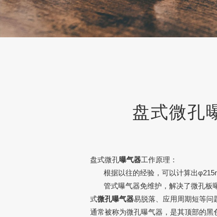
盘式微孔
盘式微孔
曝气器
工作原理：
根据以往的经验，可以计算出φ215mm微
管式
曝气器
免维护，解决了微孔板
式
微孔曝气器
易脱落、应用周期短等问
通常被称为
微孔曝气器
，是其顶部的黑