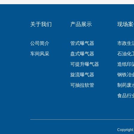
关于我们
产品展示
现场案
公司简介
管式曝气器
市政生
车间风采
盘式曝气器
石油化
可提升曝气器
造纸印
旋流曝气器
钢铁冶
可抽拉软管
制药废
食品行
Copyri